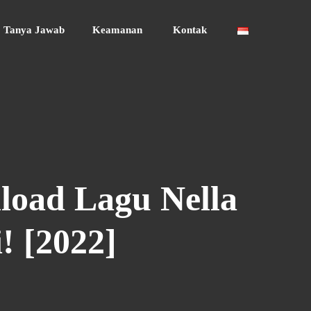
Tanya Jawab
Keamanan
Kontak
load Lagu Nella
! [2022]