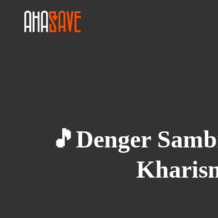
🎵Denger Sambi
Kharism