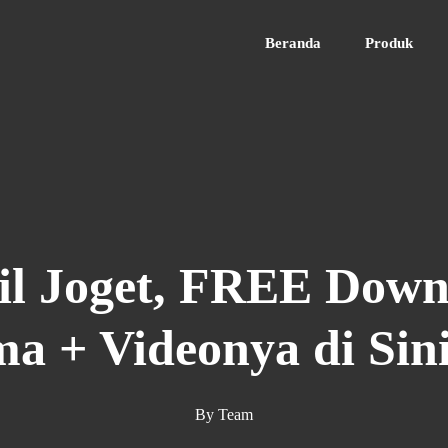
Beranda
Produk
l Joget, FREE Down
a + Videonya di Sini
By
Team