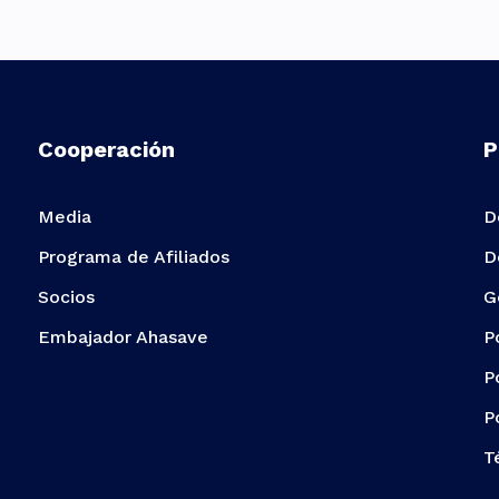
Cooperación
P
Media
D
Programa de Afiliados
D
Socios
G
Embajador Ahasave
P
P
P
T